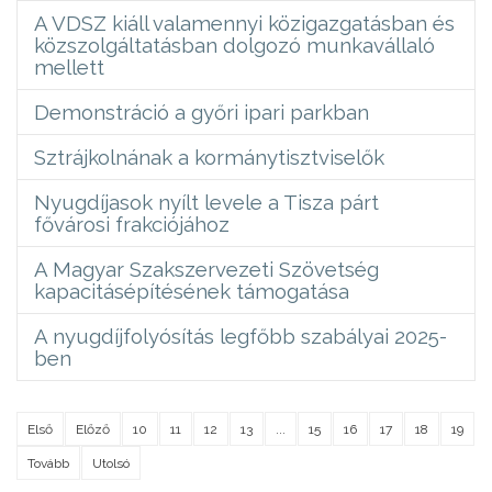
A VDSZ kiáll valamennyi közigazgatásban és
közszolgáltatásban dolgozó munkavállaló
mellett
Demonstráció a győri ipari parkban
Sztrájkolnának a kormánytisztviselők
Nyugdíjasok nyílt levele a Tisza párt
fővárosi frakciójához
A Magyar Szakszervezeti Szövetség
kapacitásépítésének támogatása
A nyugdíjfolyósítás legfőbb szabályai 2025-
ben
Első
Előző
10
11
12
13
...
15
16
17
18
19
Tovább
Utolsó