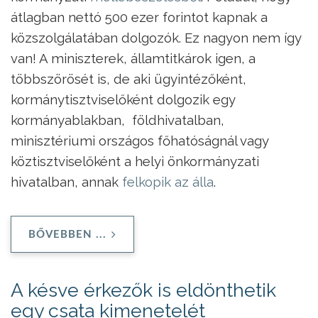
átlagban nettó 500 ezer forintot kapnak a
közszolgálatában dolgozók. Ez nagyon nem így
van! A miniszterek, államtitkárok igen, a
többszörösét is, de aki ügyintézőként,
kormánytisztviselőként dolgozik egy
kormányablakban, földhivatalban,
minisztériumi országos főhatóságnál vagy
köztisztviselőként a helyi önkormányzati
hivatalban, annak
felkopik az álla
.
BŐVEBBEN ...
A késve érkezők is eldönthetik
egy csata kimenetelét