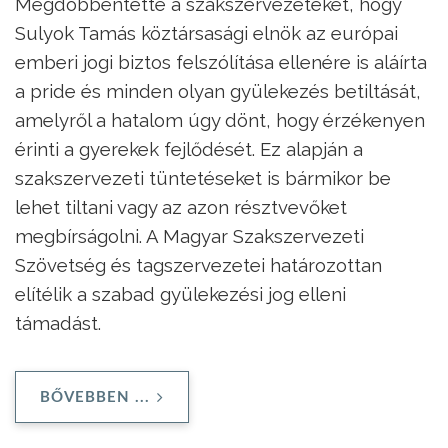
Megdöbbentette a szakszervezeteket, hogy
Sulyok Tamás köztársasági elnök az európai
emberi jogi biztos felszólítása ellenére is aláírta
a pride és minden olyan gyülekezés betiltását,
amelyről a hatalom úgy dönt, hogy érzékenyen
érinti a gyerekek fejlődését. Ez alapján a
szakszervezeti tüntetéseket is bármikor be
lehet tiltani vagy az azon résztvevőket
megbírságolni. A Magyar Szakszervezeti
Szövetség és tagszervezetei határozottan
elítélik a szabad gyülekezési jog elleni
támadást.
BŐVEBBEN ...