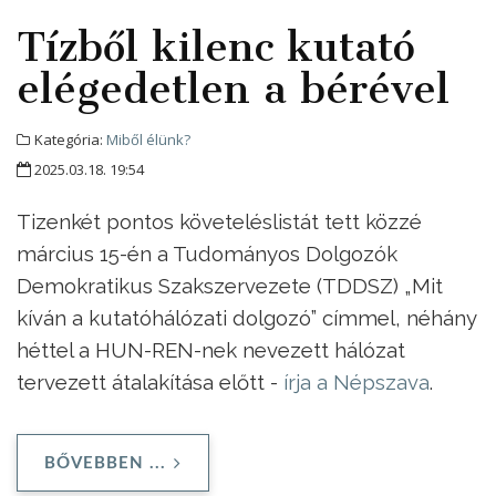
Tízből kilenc kutató
elégedetlen a bérével
Kategória:
Miből élünk?
2025.03.18. 19:54
Tizenkét pontos követeléslistát tett közzé
március 15-én a Tudományos Dolgozók
Demokratikus Szakszervezete (TDDSZ) „Mit
kíván a kutatóhálózati dolgozó” címmel, néhány
héttel a HUN-REN-nek nevezett hálózat
tervezett átalakítása előtt -
írja a Népszava
.
BŐVEBBEN ...