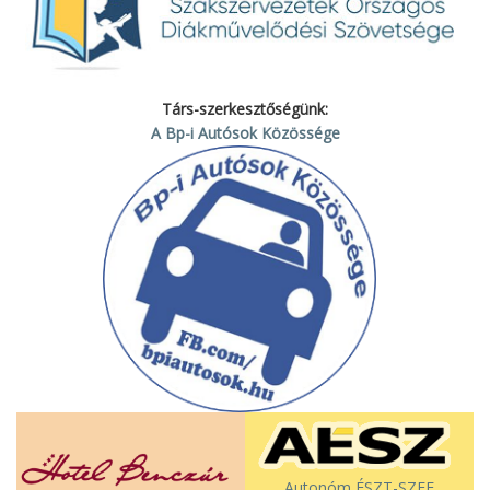
Társ-szerkesztőségünk:
A Bp-i Autósok Közössége
Autonóm ÉSZT-SZEF