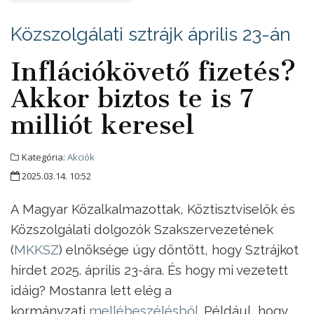
Közszolgálati sztrájk április 23-án
Inflációkövető fizetés?
Akkor biztos te is 7
milliót keresel
Kategória:
Akciók
2025.03.14. 10:52
A Magyar Közalkalmazottak, Köztisztviselők és
Közszolgálati dolgozók Szakszervezetének
(
MKKSZ
) elnöksége úgy döntött, hogy Sztrájkot
hirdet 2025. április 23-ára. És hogy mi vezetett
idáig? Mostanra lett elég a
kormányzati
mellébeszélésből
. Például, hogy