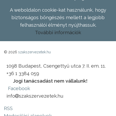
A weboldalon cookie-kat használunk, hogy
biztonságos böngészés mellett a legjobb
felhasználói élményt nyújthassuk.
További információk
© 2026
szakszervezetek.hu
1098 Budapest, Csengettyű utca 7. II. em. 11.
+36 1 3384 059
Jogi tanácsadást nem vállalunk!
Facebook
info
szakszervezetek.hu
RSS
Moderálási alapelvek