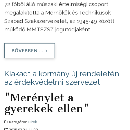
72 főből álló műszaki értelmiségi csoport
megalakította a Mérnökök és Technikusok
Szabad Szakszervezetét, az 1945-49 között
működő MMTSZSZ jogutódjaként.
BŐVEBBEN ...
Kiakadt a kormány új rendeletén
az érdekvédelmi szervezet
"Merénylet a
gyerekek ellen"
Kategória:
Hírek
2025.02.21. 11:29