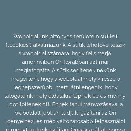
Weboldalunk bizonyos területein sütiket
(„cookies”) alkalmazunk. A sütik lehetővé teszik
a weboldal számára, hogy felismerje,
amennyiben Ön korábban azt már
meglátogatta. A sütik segítenek nekünk
megérteni, hogy a weboldal melyik része a
legnépszerűbb, mert látni engedik, hogy
látogatóink mely oldalakra lépnek be és mennyi
időt töltenek ott. Ennek tanulmányozásával a
weboldalt jobban tudjuk igazítani az Ön
igényeihez, és még változatosabb felhasználói
élményt tudunk nyújtani Önnek azáltal, hogy a