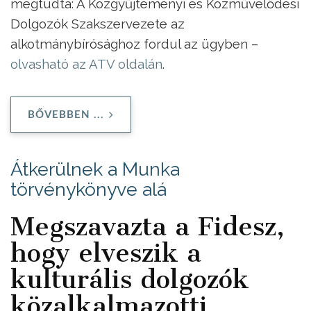
megtudta: A Közgyűjteményi és Közművelődési
Dolgozók Szakszervezete az
alkotmánybírósághoz fordul az ügyben –
olvasható az ATV oldalán
.
BŐVEBBEN ...
Átkerülnek a Munka
törvénykönyve alá
Megszavazta a Fidesz,
hogy elveszik a
kulturális dolgozók
közalkalmazotti