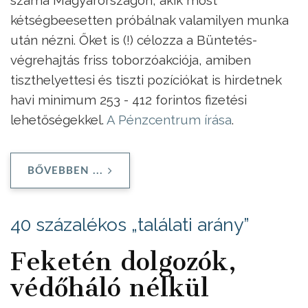
kétségbeesetten próbálnak valamilyen munka
után nézni. Őket is (!) célozza a Büntetés-
végrehajtás friss toborzóakciója, amiben
tiszthelyettesi és tiszti pozíciókat is hirdetnek
havi minimum 253 - 412 forintos fizetési
lehetőségekkel.
A Pénzcentrum írása
.
BŐVEBBEN ...
40 százalékos „találati arány”
Feketén dolgozók,
védőháló nélkül