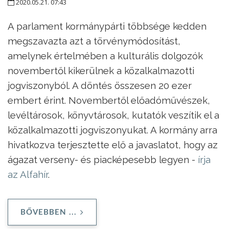
2020.05.21. 07:43
A parlament kormánypárti többsége kedden
megszavazta azt a törvénymódosítást,
amelynek értelmében a kulturális dolgozók
novembertől kikerülnek a közalkalmazotti
jogviszonyból. A döntés összesen 20 ezer
embert érint. Novembertől előadóművészek,
levéltárosok, könyvtárosok, kutatók veszítik el a
közalkalmazotti jogviszonyukat. A kormány arra
hivatkozva terjesztette elő a javaslatot, hogy az
ágazat verseny- és piacképesebb legyen -
írja
az Alfahír
.
BŐVEBBEN ...