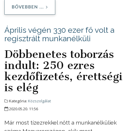
BŐVEBBEN ...
Április végén 330 ezer fő volt a
regisztrált munkanélküli
Döbbenetes toborzás
indult: 250 ezres
kezdőfizetés, érettségi
is elég
Kategória:
Közszolgálat
2020.05.20. 11:56
Már most tízezrekkel nőtt a munkanélküliek
száma Magyarországon, akik most