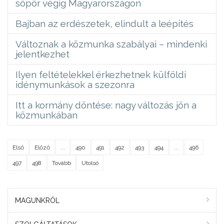
söpör végig Magyarországon
Bajban az erdészetek, elindult a leépítés
Változnak a közmunka szabályai – mindenki
jelentkezhet
Ilyen feltételekkel érkezhetnek külföldi
idénymunkások a szezonra
Itt a kormány döntése: nagy változás jön a
közmunkában
Első
Előző
...
490
491
492
493
494
...
496
497
498
Tovább
Utolsó
MAGUNKRÓL