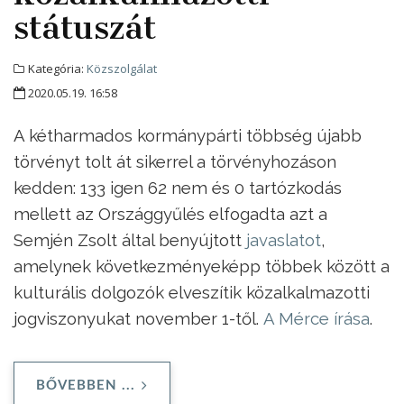
státuszát
Kategória:
Közszolgálat
2020.05.19. 16:58
A kétharmados kormánypárti többség újabb
törvényt tolt át sikerrel a törvényhozáson
kedden: 133 igen 62 nem és 0 tartózkodás
mellett az Országgyűlés elfogadta azt a
Semjén Zsolt által benyújtott
javaslatot
,
amelynek következményeképp többek között a
kulturális dolgozók elveszítik közalkalmazotti
jogviszonyukat november 1-től.
A Mérce írása
.
BŐVEBBEN ...