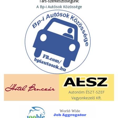
Társ-szerkesztőségünk:
A Bp-i Autósok Közössége
Autonóm ÉSZT-SZEF
Vagyonkezelő Kft.