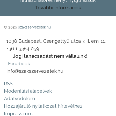
felhasználói élményt nyújthassuk.
További információk
© 2026
szakszervezetek.hu
1098 Budapest, Csengettyű utca 7. II. em. 11.
+36 1 3384 059
Jogi tanácsadást nem vállalunk!
Facebook
info
szakszervezetek.hu
RSS
Moderálási alapelvek
Adatvédelem
Hozzájáruló nyilatkozat hírlevélhez
Impresszum