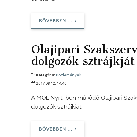
BŐVEBBEN ...
Olajipari Szakszer
dolgozók sztrájkját
Kategória:
Közlemények
2017.09.12. 14:40
A MOL Nyrt.-ben működő Olajipari Szak
dolgozók sztrájkját.
BŐVEBBEN ...