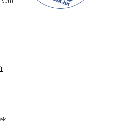
i sem
n
nek