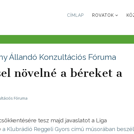
CÍMLAP
ROVATOK
KÖ
ny Állandó Konzultációs Fóruma
el növelné a béreket a
ltációs Fóruma
 csökkentésére tesz majd javaslatot a Liga
e
a Klubrádió Reggeli Gyors című műsorában beszél