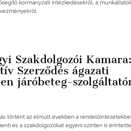
lősegítő kormányzati intézkedésekről, a munkáltatók
dvezményekről.
yi Szakdolgozói Kamara
tív Szerződés ágazati
den járóbeteg-szolgáltató
ozás történt az elmúlt években a rendelőintézetekbe
enti és a szakdolgozókat egyéni szinten is érintette