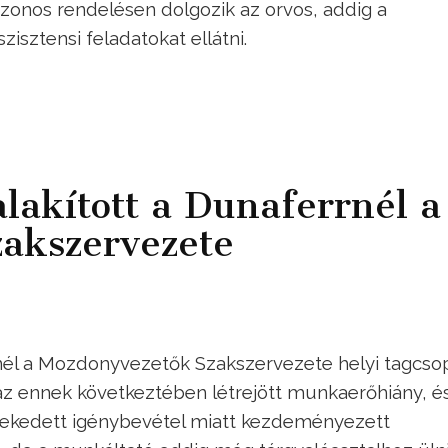
azonos rendelésen dolgozik az orvos, addig a
isztensi feladatokat ellátni.
alakított a Dunaferrnél a
akszervezete
rnél a Mozdonyvezetők Szakszervezete helyi tagcsop
az ennek következtében létrejött munkaerőhiány, é
kedett igénybevétel miatt kezdeményezett