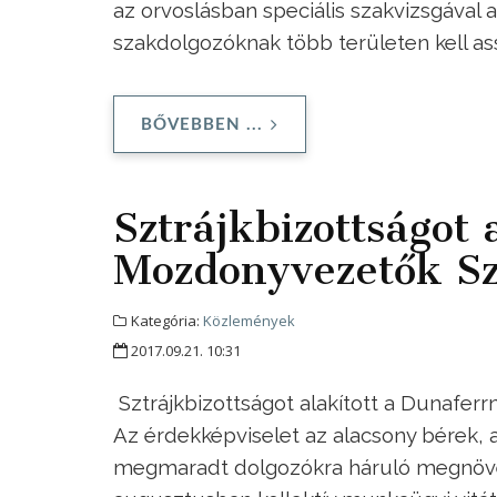
az orvoslásban speciális szakvizsgával 
szakdolgozóknak több területen kell assz
BŐVEBBEN ...
Sztrájkbizottságot 
Mozdonyvezetők Sz
Kategória:
Közlemények
2017.09.21. 10:31
Sztrájkbizottságot alakított a Dunafer
Az érdekképviselet az alacsony bérek, 
megmaradt dolgozókra háruló megnöve