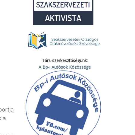
Társ-szerkesztőségünk:
A Bp-i Autósok Közössége
ortja.
s a