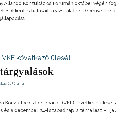
ny Állandó Konzultációs Fórumán október végén fog
lékcsökkentés hatásait, a vizsgálat eredménye dönt
állapodást.
a VKF következő ülését
tárgyalások
ltációs Fóruma
ra Konzultációs Fórumának (VKF) következő ülését 
s és a december 24-i szabadnap is téma lesz – írja 