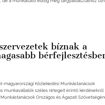
t, de a munkáltató eddig még tárgyalóasztalhoz üln
szervezetek bíznak a
agasabb bérfejlesztésbe
gat-magyarországi Közlekedési Munkástanácsok
s munkavállalók széles rétegeit érintő kérdésekről
 a Munkástanácsok Országos és Ágazati Szövetségé