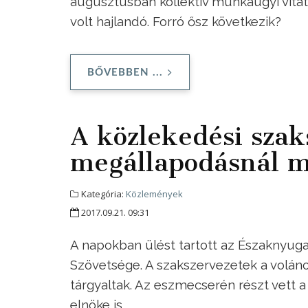
augusztusban kollektív munkaügyi vitá
volt hajlandó. Forró ősz következik?
BŐVEBBEN ...
A közlekedési szak
megállapodásnál m
Kategória:
Közlemények
2017.09.21. 09:31
A napokban ülést tartott az Északnyu
Szövetsége. A szakszervezetek a voláno
tárgyaltak. Az eszmecserén részt vett
elnöke is.