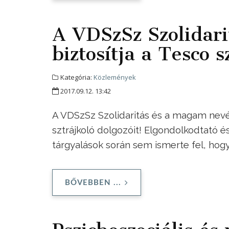
A VDSzSz Szolidari
biztosítja a Tesco s
Kategória:
Közlemények
2017.09.12. 13:42
A VDSzSz Szolidaritás és a magam nev
sztrájkoló dolgozóit! Elgondolkodtató é
tárgyalások során sem ismerte fel, hog
BŐVEBBEN ...