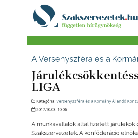
A Versenyszféra és a Kormá
Járulékcsökkentéss
LIGA
Kategória:
Versenyszféra és a Kormány Állandó Konzu
2017.10.03. 10:06
A munkavállalók által fizetett járulékok
Szakszervezetek. A konföderáció elnök