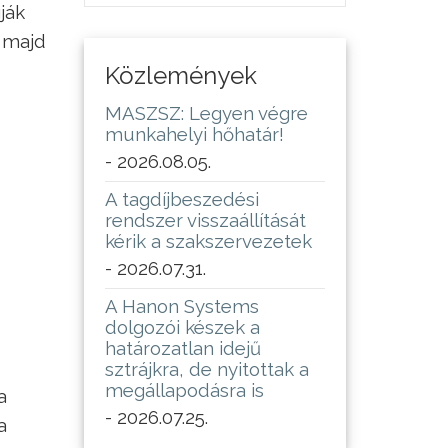
ják
i majd
Közlemények
MASZSZ: Legyen végre
munkahelyi hőhatár!
- 2026.08.05.
A tagdíjbeszedési
rendszer visszaállítását
kérik a szakszervezetek
- 2026.07.31.
A Hanon Systems
dolgozói készek a
határozatlan idejű
sztrájkra, de nyitottak a
megállapodásra is
a
- 2026.07.25.
a