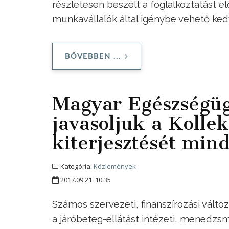
részletesen beszélt a foglalkoztatást e
munkavállalók által igénybe vehető ke
BŐVEBBEN ...
Magyar Egészségüg
javasoljuk a Kollek
kiterjesztését min
Kategória:
Közlemények
2017.09.21. 10:35
Számos szervezeti, finanszírozási vált
a járóbeteg-ellátást intézeti, menedzsm