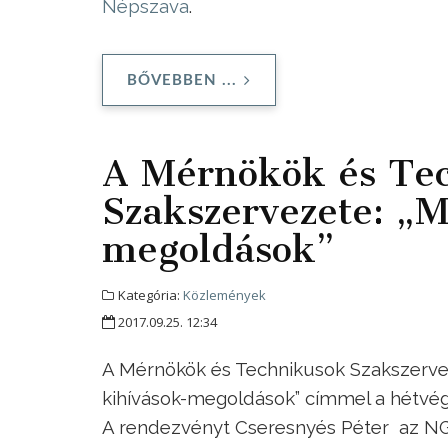
Népszava
.
BŐVEBBEN ...
A Mérnökök és Te
Szakszervezete: „M
megoldások”
Kategória:
Közlemények
2017.09.25. 12:34
A Mérnökök és Technikusok Szakszerve
kihívások-megoldások” címmel a hétvégi
A rendezvényt Cseresnyés Péter az NGM 