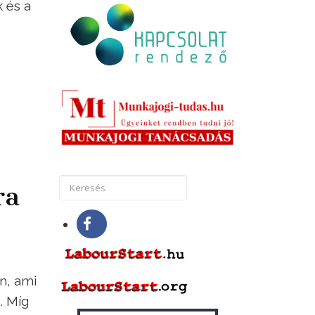
 és a
:
ra
n, ami
. Míg