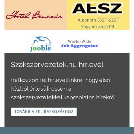
Autonóm ÉSZT-SZEF
Vagyonkezelő Kft.
Szakszervezetek.hu hírlevél
Iratkozzon fel hírlevelünkre, hogy első
kézből értesülhessen a
szakszervezetekkel kapcsolatos hírekről.
TOVÁBB A FELIRATKOZÁSHOZ