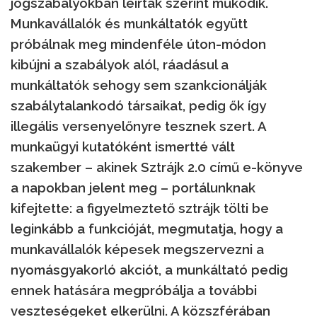
jogszabályokban leírtak szerint működik.
Munkavállalók és munkáltatók együtt
próbálnak meg mindenféle úton-módon
kibújni a szabályok alól, ráadásul a
munkáltatók sehogy sem szankcionálják
szabálytalankodó társaikat, pedig ők így
illegális versenyelőnyre tesznek szert. A
munkaügyi kutatóként ismertté vált
szakember – akinek Sztrájk 2.0 című e-könyve
a napokban jelent meg – portálunknak
kifejtette: a figyelmeztető sztrájk tölti be
leginkább a funkcióját, megmutatja, hogy a
munkavállalók képesek megszervezni a
nyomásgyakorló akciót, a munkáltató pedig
ennek hatására megpróbálja a további
veszteségeket elkerülni. A közszférában