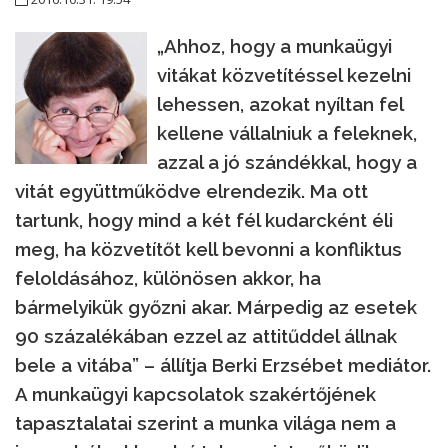
„Ahhoz, hogy a munkaügyi
vitákat közvetítéssel kezelni
lehessen, azokat nyíltan fel
kellene vállalniuk a feleknek,
azzal a jó szándékkal, hogy a
vitát együttműködve elrendezik. Ma ott
tartunk, hogy mind a két fél kudarcként éli
meg, ha közvetítőt kell bevonni a konfliktus
feloldásához, különösen akkor, ha
bármelyikük győzni akar. Márpedig az esetek
90 százalékában ezzel az attitűddel állnak
bele a vitába” – állítja Berki Erzsébet mediátor.
A munkaügyi kapcsolatok szakértőjének
tapasztalatai szerint a munka világa nem a