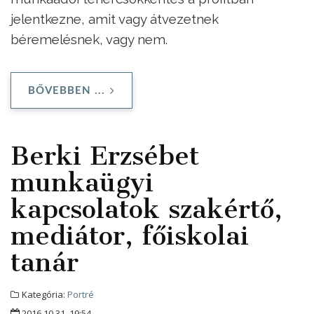
jelentkezne, amit vagy átvezetnek
béremelésnek, vagy nem.
BŐVEBBEN ...
Berki Erzsébet
munkaügyi
kapcsolatok szakértő,
mediátor, főiskolai
tanár
Kategória:
Portré
2016.10.31. 19:54