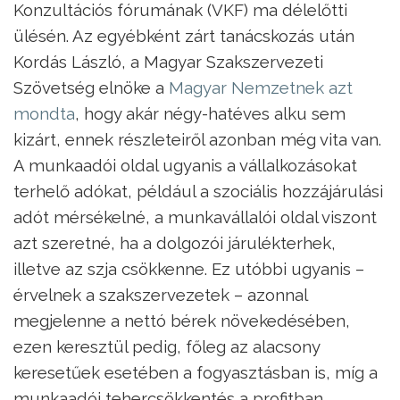
Konzultációs fórumának (VKF) ma délelőtti
ülésén. Az egyébként zárt tanácskozás után
Kordás László, a Magyar Szakszervezeti
Szövetség elnöke a
Magyar Nemzetnek azt
mondta
, hogy akár négy-hatéves alku sem
kizárt, ennek részleteiről azonban még vita van.
A munkaadói oldal ugyanis a vállalkozásokat
terhelő adókat, például a szociális hozzájárulási
adót mérsékelné, a munkavállalói oldal viszont
azt szeretné, ha a dolgozói járulékterhek,
illetve az szja csökkenne. Ez utóbbi ugyanis –
érvelnek a szakszervezetek – azonnal
megjelenne a nettó bérek növekedésében,
ezen keresztül pedig, főleg az alacsony
keresetűek esetében a fogyasztásban is, míg a
munkaadói tehercsökkentés a profitban