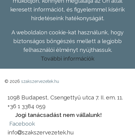
működjön, könnyen megtalálja az Ön által
keresett információt, és figyelemmel kísérik
hirdetéseink hatékonyságát.
A weboldalon cookie-kat használunk, hogy
biztonságos böngészés mellett a legjobb
felhasználói élményt nyújthassuk.
További információk
© 2026
szakszervezetek.hu
1098 Budapest, Csengettyű utca 7. II. em. 11.
+36 1 3384 059
Jogi tanácsadást nem vállalunk!
Facebook
info
szakszervezetek.hu