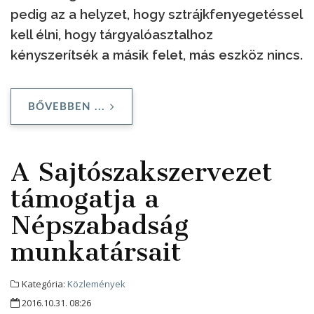
pedig az a helyzet, hogy sztrájkfenyegetéssel
kell élni, hogy tárgyalóasztalhoz
kényszerítsék a másik felet, más eszköz nincs.
BŐVEBBEN ...
A Sajtószakszervezet
támogatja a
Népszabadság
munkatársait
Kategória:
Közlemények
2016.10.31. 08:26