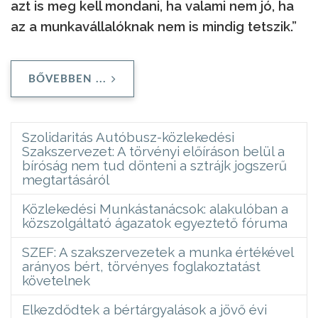
azt is meg kell mondani, ha valami nem jó, ha
az a munkavállalóknak nem is mindig tetszik.”
BŐVEBBEN ...
Szolidaritás Autóbusz-közlekedési
Szakszervezet: A törvényi előíráson belül a
bíróság nem tud dönteni a sztrájk jogszerű
megtartásáról
Közlekedési Munkástanácsok: alakulóban a
közszolgáltató ágazatok egyeztető fóruma
SZEF: A szakszervezetek a munka értékével
arányos bért, törvényes foglakoztatást
követelnek
Elkezdődtek a bértárgyalások a jövő évi