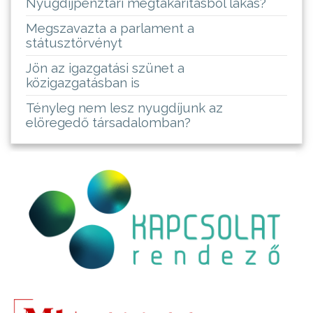
Nyugdíjpénztári megtakarításból lakás?
Megszavazta a parlament a
státusztörvényt
Jön az igazgatási szünet a
közigazgatásban is
Tényleg nem lesz nyugdíjunk az
elöregedő társadalomban?