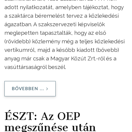
adott nyilatkozatát, amelyben tájékoztat, hogy
a szaktárca béremelést tervez a közlekedési
ágazatban. A szakszervezeti képviselők
meglepetten tapasztalták, hogy az első
(rövidebb) közlemény még a teljes közlekedési
vertikumról, majd a később kiadott (bővebb)
anyag már csak a Magyar Közút Zrt.-ről és a
vasúttársaságról beszél.
BŐVEBBEN ...
ÉSZT: Az OEP
megszűnése után