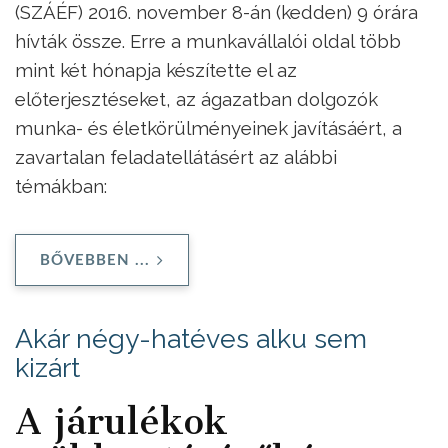
(SZÁÉF) 2016. november 8-án (kedden) 9 órára
hívták össze. Erre a munkavállalói oldal több
mint két hónapja készítette el az
előterjesztéseket, az ágazatban dolgozók
munka- és életkörülményeinek javításáért, a
zavartalan feladatellátásért az alábbi
témákban:
BŐVEBBEN ...
Akár négy-hatéves alku sem
kizárt
A járulékok