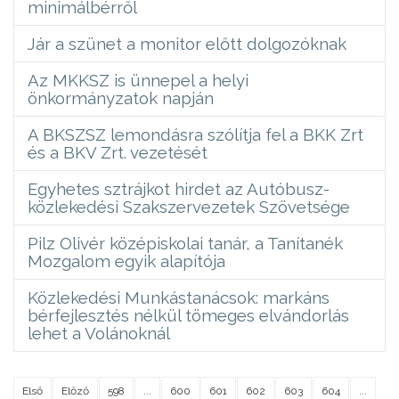
minimálbérről
Jár a szünet a monitor előtt dolgozóknak
Az MKKSZ is ünnepel a helyi
önkormányzatok napján
A BKSZSZ lemondásra szólítja fel a BKK Zrt
és a BKV Zrt. vezetését
Egyhetes sztrájkot hirdet az Autóbusz-
közlekedési Szakszervezetek Szövetsége
Pilz Olivér középiskolai tanár, a Tanítanék
Mozgalom egyik alapítója
Közlekedési Munkástanácsok: markáns
bérfejlesztés nélkül tömeges elvándorlás
lehet a Volánoknál
Első
Előző
598
...
600
601
602
603
604
...