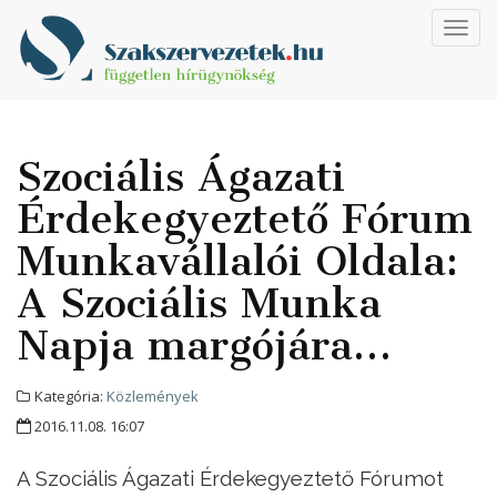
Toggl
navig
Szociális Ágazati
Érdekegyeztető Fórum
Munkavállalói Oldala:
A Szociális Munka
Napja margójára…
Kategória:
Közlemények
2016.11.08. 16:07
A Szociális Ágazati Érdekegyeztető Fórumot