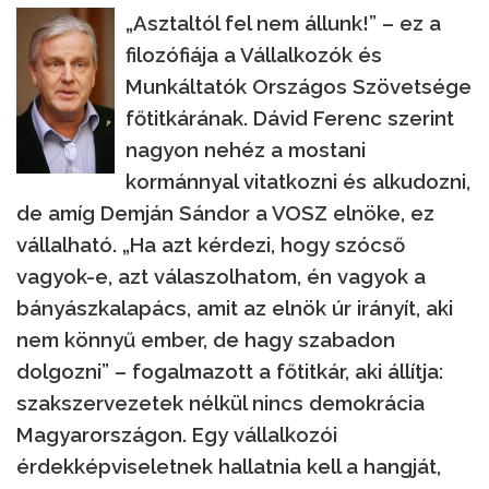
„Asztaltól fel nem állunk!” – ez a
filozófiája a Vállalkozók és
Munkáltatók Országos Szövetsége
főtitkárának. Dávid Ferenc szerint
nagyon nehéz a mostani
kormánnyal vitatkozni és alkudozni,
de amíg Demján Sándor a VOSZ elnöke, ez
vállalható. „Ha azt kérdezi, hogy szócső
vagyok-e, azt válaszolhatom, én vagyok a
bányászkalapács, amit az elnök úr irányít, aki
nem könnyű ember, de hagy szabadon
dolgozni” – fogalmazott a főtitkár, aki állítja:
szakszervezetek nélkül nincs demokrácia
Magyarországon. Egy vállalkozói
érdekképviseletnek hallatnia kell a hangját,