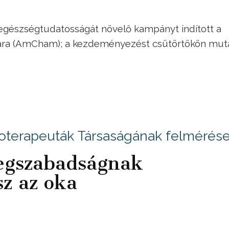
egészségtudatosságát növelő kampányt indított a
ara (AmCham); a kezdeményezést csütörtökön mut
oterapeuták Társaságának felmérés
egszabadságnak
z az oka