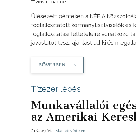
2015.10.14. 18:07
Ülésezett pénteken a KÉF. A Közszolgá
foglalkoztatott kormánytisztviselők és 
foglalkoztatási feltételeire vonatkozó t
javaslatot tesz, ajánlást ad ki és megáll
BŐVEBBEN ...
Tízezer lépés
Munkavállalói egés
az Amerikai Kere
Kategória:
Munkásvédelem