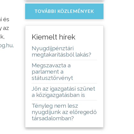
TOVÁBBI KÖZLEMÉNYEK
i és
y az
Kiemelt hírek
k,
og.hu
.
Nyugdíjpénztári
megtakarításból lakás?
Megszavazta a
parlament a
státusztörvényt
Jön az igazgatási szünet
a közigazgatásban is
Tényleg nem lesz
nyugdíjunk az elöregedő
társadalomban?