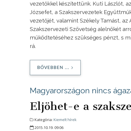
vezetőkkel készítettünk. Kuti Lászlót, 
Józsefet, a Szakszervezetek Együttmű
vezetőjét, valamint Székely Tamást, a
Szakszervezeti Szövetség alelnökét arró
működtetéséhez szükséges pénzt, s mi
rá.
BŐVEBBEN ...
Magyarországon nincs ágaza
Eljöhet-e a szaksz
Kategória:
Kiemelt hírek
2015.10.19. 09:06