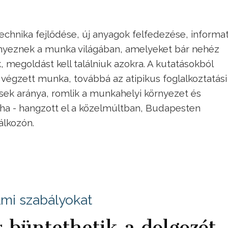
echnika fejlődése, új anyagok felfedezése, informat
ényeznek a munka világában, amelyeket bár nehéz
megoldást kell találniuk azokra. A kutatásokból
tt végzett munka, továbbá az atipikus foglalkoztatási
ések aránya, romlik a munkahelyi környezet és
aha - hangzott el a közelmúltban, Budapesten
álkozón.
lmi szabályokat
is büntethetik a dolgozót