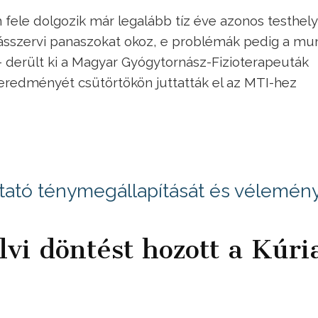
 fele dolgozik már legalább tíz éve azonos testhel
sszervi panaszokat okoz, e problémák pedig a mu
- derült ki a Magyar Gyógytornász-Fizioterapeuták
redményét csütörtökön juttatták el az MTI-hez
ató ténymegállapítását és vélemén
vi döntést hozott a Kúri