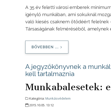
A 35 év feletti városi emberek minimum
igénylő munkában, ami sokuknál mozgá
való kiesés csaknem ötödéért felelnek 
Társaságának felméréséből, amelynek e
BŐVEBBEN ...
A jegyzőkönyvnek a munkált
kell tartalmaznia
Munkabalesetek: el
Kategória:
Munkásvédelem
2015.10.05. 13:12