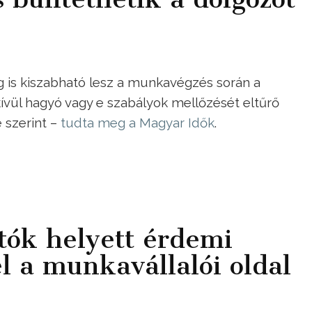
ág is kiszabható lesz a munkavégzés során a
vül hagyó vagy e szabályok mellőzését eltűrő
 szerint –
tudta meg a Magyar Idők
.
ók helyett érdemi
l a munkavállalói oldal