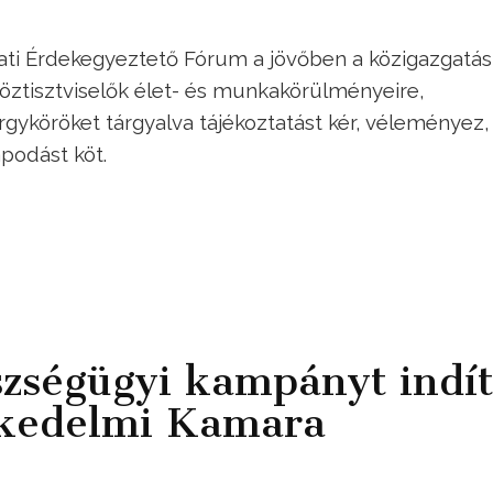
lati Érdekegyeztető Fórum a jövőben a közigazgatá
köztisztviselők élet- és munkakörülményeire,
árgyköröket tárgyalva tájékoztatást kér, véleményez,
apodást köt.
zségügyi kampányt indít
skedelmi Kamara