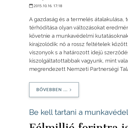
2015.10.16. 17:18
A gazdaság és a termelés átalakulása, t
térhódítása olyan változásokat eredm
követnie a munkavédelmi kutatásoknak, 
kirajzolódik: nő a rossz feltételek közö
viszonyok s a határozott idejű szerződ
kiszolgáltatottabbak vagyunk, mint val
megrendezett Nemzeti Partnerségi Tal
BŐVEBBEN ...
Be kell tartani a munkavéde
Félmillió forintra 