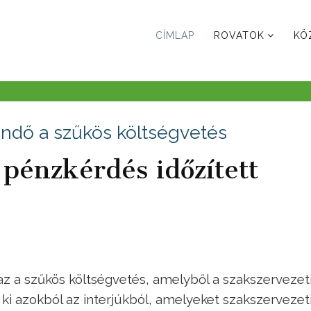
CÍMLAP
ROVATOK
KÖ
endő a szűkös költségvetés
 pénzkérdés időzített
az a szűkös költségvetés, amelyből a szakszervezet
ki azokból az interjúkból, amelyeket szakszervezet