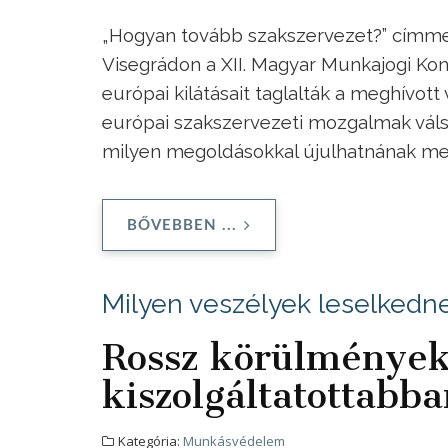
„Hogyan tovább szakszervezet?” címmel
Visegrádon a XII. Magyar Munkajogi Kon
európai kilátásait taglalták a meghívot
európai szakszervezeti mozgalmak válság
milyen megoldásokkal újulhatnának meg
BŐVEBBEN ...
Milyen veszélyek leselkedn
Rossz körülmények
kiszolgáltatottabb
Kategória:
Munkásvédelem