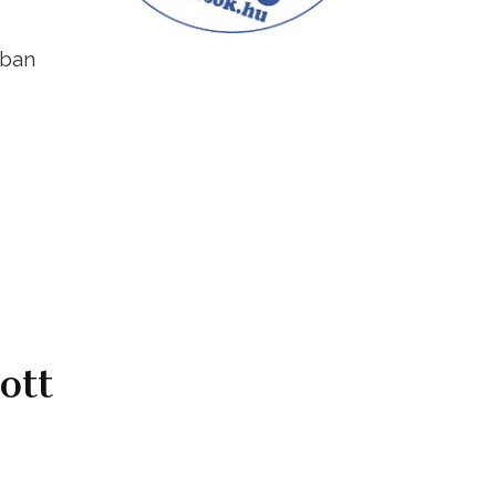
sban
ott