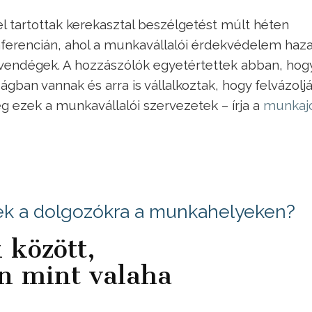
 tartottak kerekasztal beszélgetést múlt héten
ferencián, ahol a munkavállalói érdekvédelem haza
t vendégek. A hozzászólók egyetértettek abban, hog
ban vannak és arra is vállalkoztak, hogy felvázoljá
 ezek a munkavállalói szervezetek – írja a
munkaj
ek a dolgozókra a munkahelyeken?
 között,
an mint valaha