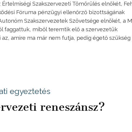
az Értelmiségi Szakszervezeti Tömörülés elnökét, Fe
ködési Fóruma pénzügyi ellenőrző bizottságának
z Autonóm Szakszervezetek Szövetsége elnökét, a 
l faggattuk, miből teremtik elő a szervezetük
 az, amire ma már nem futja, pedig égető szükség
ti egyeztetés
ervezeti reneszánsz?