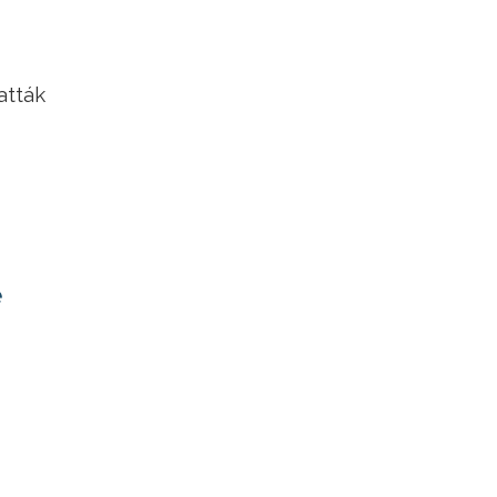
atták
e