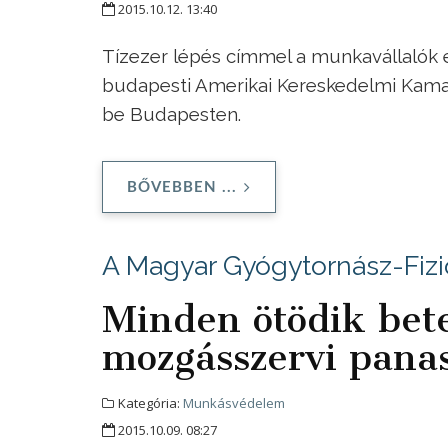
2015.10.12. 13:40
Tízezer lépés címmel a munkavállalók 
budapesti Amerikai Kereskedelmi Kam
be Budapesten.
BŐVEBBEN ...
A Magyar Gyógytornász-Fizi
Minden ötödik bet
mozgásszervi panas
Kategória:
Munkásvédelem
2015.10.09. 08:27