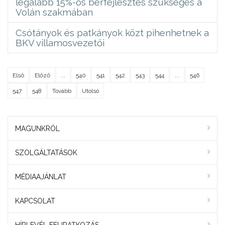
legalább 15%-os bérfejlesztés szükséges a
Volán szakmában
Csótányok és patkányok közt pihenhetnek a
BKV villamosvezetői
Első
Előző
...
540
541
542
543
544
...
546
547
548
Tovább
Utolsó
MAGUNKRÓL
SZOLGÁLTATÁSOK
MÉDIAAJÁNLAT
KAPCSOLAT