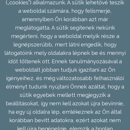
(„cookies”) alkalmazunk. A sütik lehetővé teszik
a weboldal számára, hogy felismerje,
amennyiben Ön korábban azt már
meglátogatta. A sütik segítenek nekünk
megérteni, hogy a weboldal melyik része a
legnépszerűbb, mert látni engedik, hogy
látogatóink mely oldalakra lépnek be és mennyi
időt töltenek ott. Ennek tanulmányozásával a
weboldalt jobban tudjuk igazítani az Ön
igényeihez, és még változatosabb felhasználói
élményt tudunk nyújtani Önnek azáltal, hogy a
sütik egyebek mellett megjegyzik a
beállításokat, így nem kell azokat újra bevinnie,
ha egy új oldalra lép, emlékeznek az Ön által
korábban bevitt adatokra, ezért azokat nem
kell újra begépelnie, elemzik a honlap