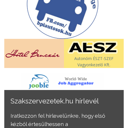
Autonóm ÉSZT-SZEF
Vagyonkezelő Kft.
Szakszervezetek.hu hírlevél
Iratkozzon fel hírlevelünkre, hogy első
kézből értesülhessen a