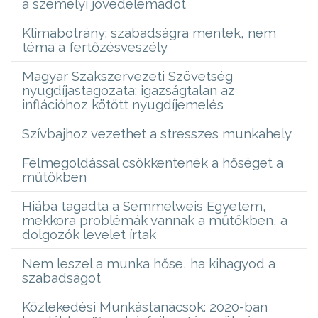
a személyi jövedelemadót
Klímabotrány: szabadságra mentek, nem
téma a fertőzésveszély
Magyar Szakszervezeti Szövetség
nyugdíjastagozata: igazságtalan az
inflációhoz kötött nyugdíjemelés
Szívbajhoz vezethet a stresszes munkahely
Félmegoldással csökkentenék a hőséget a
műtőkben
Hiába tagadta a Semmelweis Egyetem,
mekkora problémák vannak a műtőkben, a
dolgozók levelet írtak
Nem leszel a munka hőse, ha kihagyod a
szabadságot
Közlekedési Munkástanácsok: 2020-ban