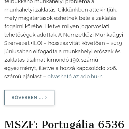
felbukkanó munkahelyi probléma a
munkahelyi zaklatás. Cikkünkben áttekintjük,
mely magatartások eshetnek bele a zaklatás
fogalmi körébe, illetve milyen jogorvoslati
lehetőségek adottak. A Nemzetközi Munkaügyi
Szervezet (ILO) – hosszas vitát követően – 2019
júniusában elfogadta a munkahelyi erőszak és
zaklatás tilalmát kimondó 190. számú
egyezményt, illetve a hozzá kapcsolódó 206.
számú ajánlást –
olvasható az ado.hu-n
.
BŐVEBBEN ...
MSZF: Portugália 6536