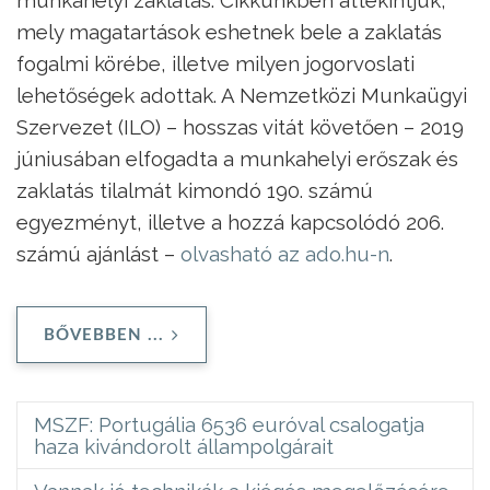
mely magatartások eshetnek bele a zaklatás
fogalmi körébe, illetve milyen jogorvoslati
lehetőségek adottak. A Nemzetközi Munkaügyi
Szervezet (ILO) – hosszas vitát követően – 2019
júniusában elfogadta a munkahelyi erőszak és
zaklatás tilalmát kimondó 190. számú
egyezményt, illetve a hozzá kapcsolódó 206.
számú ajánlást –
olvasható az ado.hu-n
.
BŐVEBBEN ...
MSZF: Portugália 6536 euróval csalogatja
haza kivándorolt állampolgárait