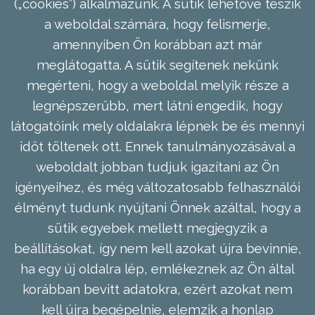
(„cookies”) alkalmazunk. A sütik lehetővé teszik
a weboldal számára, hogy felismerje,
amennyiben Ön korábban azt már
meglátogatta. A sütik segítenek nekünk
megérteni, hogy a weboldal melyik része a
legnépszerűbb, mert látni engedik, hogy
látogatóink mely oldalakra lépnek be és mennyi
időt töltenek ott. Ennek tanulmányozásával a
weboldalt jobban tudjuk igazítani az Ön
igényeihez, és még változatosabb felhasználói
élményt tudunk nyújtani Önnek azáltal, hogy a
sütik egyebek mellett megjegyzik a
beállításokat, így nem kell azokat újra bevinnie,
ha egy új oldalra lép, emlékeznek az Ön által
korábban bevitt adatokra, ezért azokat nem
kell újra begépelnie, elemzik a honlap