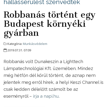
hallássérülést szenvedtek
Robbanás történt egy
Budapest környéki
gyárban
Kategória:
Munkásvédelem
2019.07.31. 07:09
Robbanás volt Dunakeszin a Lighttech
Lámpatechnológiai Kft. üzemében. Mindez
még hétfőn dél körül történt, de aznap nem
jelentek meg erről hírek, a helyi Keszi Channel is
csak kedden délelőtt számolt be az
eseményről –
írja a napi.hu
.