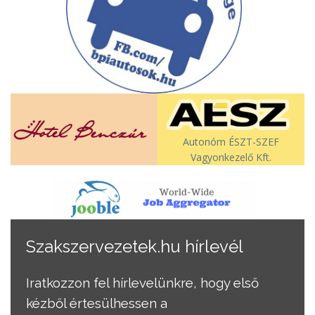
Autonóm ÉSZT-SZEF
Vagyonkezelő Kft.
Szakszervezetek.hu hírlevél
Iratkozzon fel hírlevelünkre, hogy első
kézből értesülhessen a