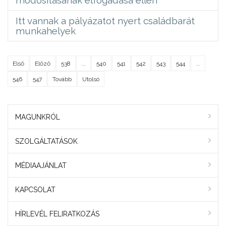
Itt vannak a pályázatot nyert családbarát
munkahelyek
Első
Előző
538
...
540
541
542
543
544
...
546
547
Tovább
Utolsó
MAGUNKRÓL
SZOLGÁLTATÁSOK
MÉDIAAJÁNLAT
KAPCSOLAT
HÍRLEVÉL FELIRATKOZÁS