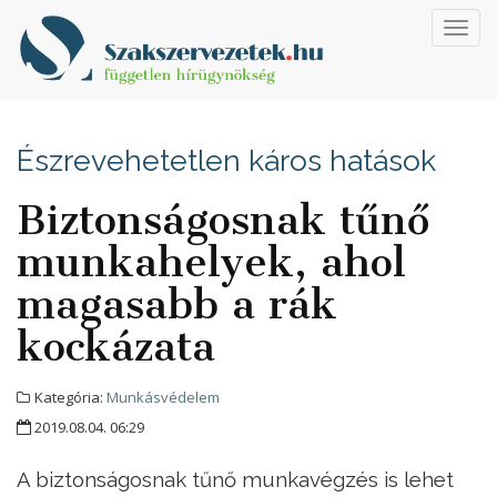
Toggl
navig
Észrevehetetlen káros hatások
Biztonságosnak tűnő
munkahelyek, ahol
magasabb a rák
kockázata
Kategória:
Munkásvédelem
2019.08.04. 06:29
A biztonságosnak tűnő munkavégzés is lehet