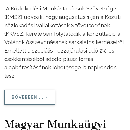
A Közlekedési Munkástanácsok Szövetsége
(KMSZ) üdvözli, hogy augusztus 1-jén a Közúti
Közlekedési Vállalkozások Szövetségének
(KKVSZ) keretében folytatódik a konzultáció a
Volánok összevonásának sarkalatos kérdéseiről.
Emellett a szociális hozzájárulási adó 2%-os
csökkentéséből adódó plusz forrás
alapbéresítésének lehetősége is napirenden
lesz.
BŐVEBBEN ...
Magyar Munkaügyi