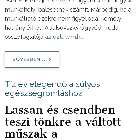
esetek közös jellemzője, hogy azok mindegyike
munkahelyi balesetnek számít. Márpedig, ha a
munkáltató ezekre nem figyel oda, komoly
hátrány érheti. A Jalsovszky Ügyvédi Iroda
összefoglalója
az uzletem.hu-n
.
BŐVEBBEN ...
Tíz év elegendő a súlyos
egészségromláshoz
Lassan és csendben
teszi tönkre a váltott
műszak a