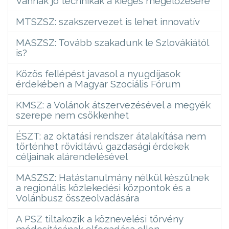
Vannak jó technikák a kiégés megelőzésére
MTSZSZ: szakszervezet is lehet innovatív
MASZSZ: Tovább szakadunk le Szlovákiától
is?
Közös fellépést javasol a nyugdíjasok
érdekében a Magyar Szociális Fórum
KMSZ: a Volánok átszervezésével a megyék
szerepe nem csökkenhet
ÉSZT: az oktatási rendszer átalakítása nem
történhet rövidtávú gazdasági érdekek
céljainak alárendelésével
MASZSZ: Hatástanulmány nélkül készülnek
a regionális közlekedési központok és a
Volánbusz összeolvadására
A PSZ tiltakozik a köznevelési törvény
módosításának elfogadása ellen