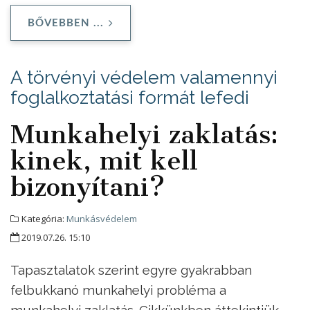
BŐVEBBEN ...
A törvényi védelem valamennyi
foglalkoztatási formát lefedi
Munkahelyi zaklatás:
kinek, mit kell
bizonyítani?
Kategória:
Munkásvédelem
2019.07.26. 15:10
Tapasztalatok szerint egyre gyakrabban
felbukkanó munkahelyi probléma a
munkahelyi zaklatás. Cikkünkben áttekintjük,