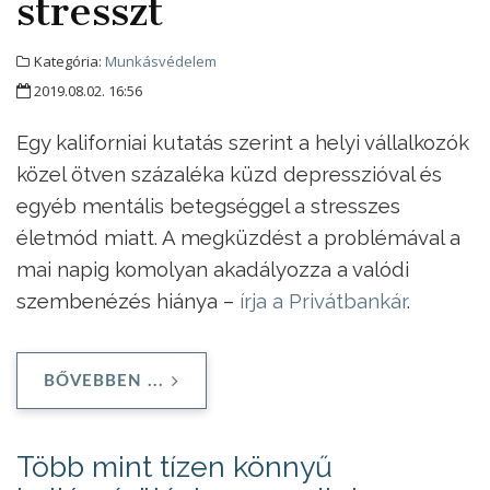
stresszt
Kategória:
Munkásvédelem
2019.08.02. 16:56
Egy kaliforniai kutatás szerint a helyi vállalkozók
közel ötven százaléka küzd depresszióval és
egyéb mentális betegséggel a stresszes
életmód miatt. A megküzdést a problémával a
mai napig komolyan akadályozza a valódi
szembenézés hiánya –
írja a Privátbankár
.
BŐVEBBEN ...
Több mint tízen könnyű