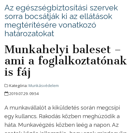
Az egészségbiztosítási szervek
sorra bocsátják ki az ellátások
megtérítésére vonatkozó
határozatokat
Munkahelyi baleset –
ami a foglalkoztatónak
is fáj
Kategória:
Munkásvédelem
2019.07.29. 09:54
A munkavállalót a kiküldetés során megcsípi
egy kullancs. Rakodás közben meghúzódik a
háta. Munkavégzés közben leég a napon. Az