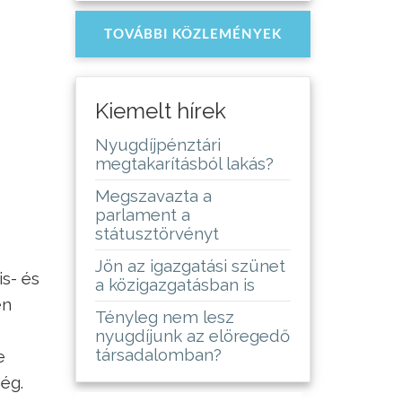
TOVÁBBI KÖZLEMÉNYEK
Kiemelt hírek
Nyugdíjpénztári
megtakarításból lakás?
Megszavazta a
parlament a
státusztörvényt
Jön az igazgatási szünet
is- és
a közigazgatásban is
en
Tényleg nem lesz
nyugdíjunk az elöregedő
társadalomban?
e
ég.