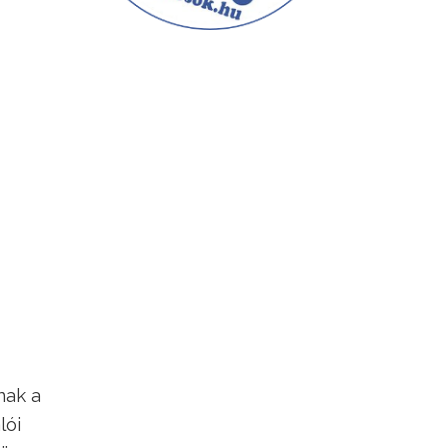
nak a
lói