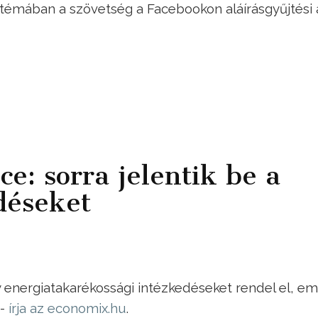
A témában a szövetség a Facebookon aláírásgyűjtési 
ce: sorra jelentik be a
déseket
y energiatakarékossági intézkedéseket rendel el, em
 -
írja az economix.hu
.