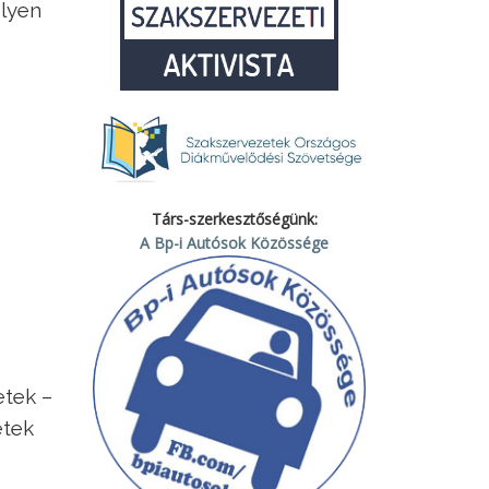
elyen
Társ-szerkesztőségünk:
A Bp-i Autósok Közössége
etek –
etek