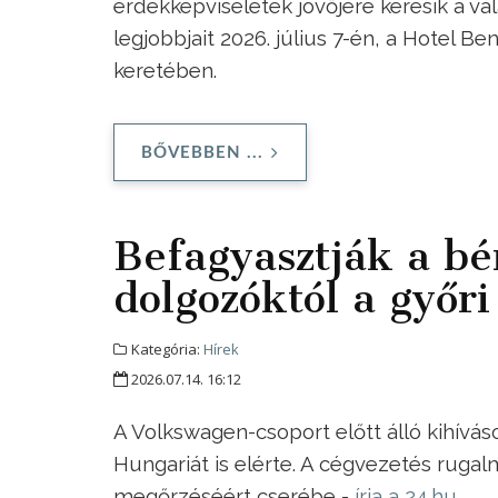
érdekképviseletek jövőjére keresik a v
legjobbjait 2026. július 7-én, a Hotel 
keretében.
BŐVEBBEN ...
Befagyasztják a bér
dolgozóktól a győr
Kategória:
Hírek
2026.07.14. 16:12
A Volkswagen-csoport előtt álló kihívások
Hungariát is elérte. A cégvezetés rugal
megőrzéséért cserébe -
írja a 24.hu
.