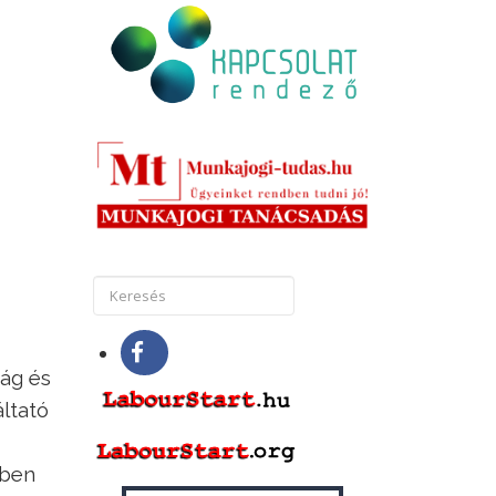
ság és
áltató
sben