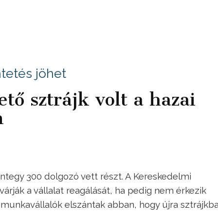
etés jöhet
tő sztrájk volt a hazai
n
ntegy 300 dolgozó vett részt. A Kereskedelmi
árják a vállalat reagálását, ha pedig nem érkezik
a munkavállalók elszántak abban, hogy újra sztrájkb