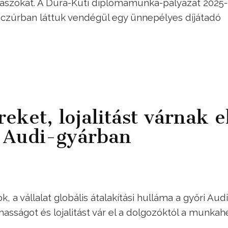
álaszokat. A Dura-Kuti diplomamunka-pályázat 2025
Benczúrban láttuk vendégül egy ünnepélyes díjátadó
eket, lojalitást várnak e
i Audi-gyárban
, a vállalat globális átalakítási hulláma a győri Audi
masságot és lojalitást vár el a dolgozóktól a munkah