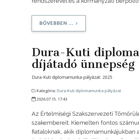
rendszerével és a kormányzati bérpolit
BŐVEBBEN ...
Dura-Kuti diplom
díjátadó ünnepség
Dura-Kuti diplomamunka-pályázat:
2025
Kategória:
Dura-Kuti diplomamunka pályázat
2026.07.15. 17:43
Az Értelmiségi Szakszervezeti Tömörülés
szakembereit. Kiemelten fontos számun
fiataloknak, akik diplomamunkájukban a