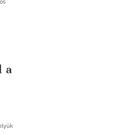
-ös
l a
elyük