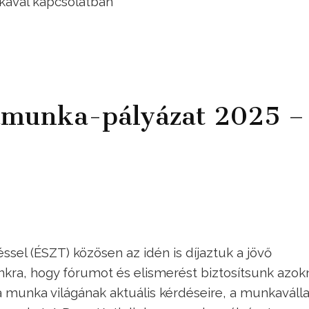
ikával kapcsolatban
amunka-pályázat 2025 –
sel (ÉSZT) közösen az idén is díjaztuk a jövő
kra, hogy fórumot és elismerést biztosítsunk azok
 munka világának aktuális kérdéseire, a munkaválla