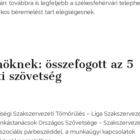
ján: továbbra is legfeljebb a székesfehérvári teleph
lékos béremelést tart elégségesnek.
nöknek: összefogott az 5
i szövetség
iségi Szakszervezeti Tömörülés – Liga Szakszervez
nkástanácsok Országos Szövetsége – Szakszervez
szociális párbeszéddel, a munkaügyi kapcsolatok