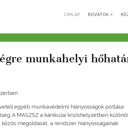
CÍMLAP
ROVATOK
KÖ
égre munkahelyi hőhatá
szerben
öveteli egyéb munkavédelmi hiányosságok pótlása
tség. A MASZSZ a kánikulai krízishelyzetben különö
közös megoldását, a rendszer hiányosságainak