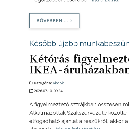
BŐVEBBEN ...
Később újabb munkabeszünt
Kétórás figyelmezte
IKEA-áruházakba
Kategória:
Akciók
2026.07.10. 09:34
A figyelmeztető sztrájkban összesen mi
Alkalmazottak Szakszervezete közölte: v
elfogadható ajánlat a részükről, akkor 