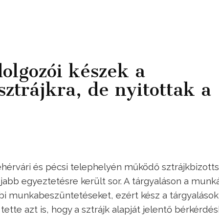
olgozói készek a
sztrájkra, de nyitottak a
hérvári és pécsi telephelyén működő sztrájkbizott
újabb egyeztetésre került sor. A tárgyaláson a munk
ábbi munkabeszüntetéseket, ezért kész a tárgyalások
ette azt is, hogy a sztrájk alapját jelentő bérkérdé