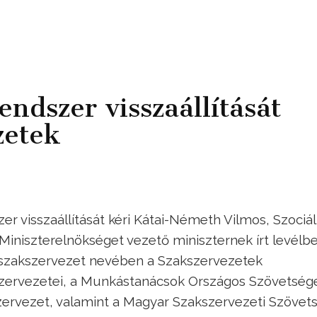
endszer visszaállítását
zetek
r visszaállítását kéri Kátai-Németh Vilmos, Szociál
 Miniszterelnökséget vezető miniszternek írt levélb
 szakszervezet nevében a Szakszervezetek
zervezetei, a Munkástanácsok Országos Szövetség
zervezet, valamint a Magyar Szakszervezeti Szövets