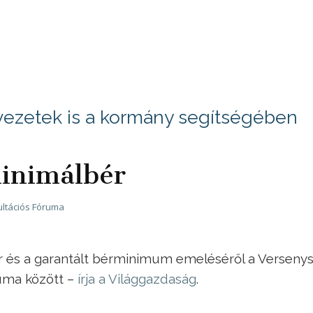
vezetek is a kormány segítségében
minimálbér
ltációs Fóruma
r és a garantált bérminimum emeléséről a Versenys
uma között –
írja a Világgazdaság
.