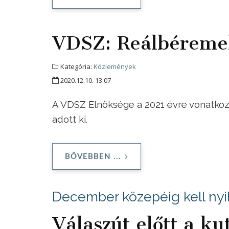
VDSZ: Reálbéremel
Kategória:
Közlemények
2020.12.10. 13:07
A VDSZ Elnöksége a 2021 évre vonatkozó
adott ki.
BŐVEBBEN ...
December közepéig kell nyi
Válaszút előtt a ku