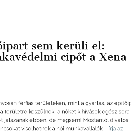
óipart sem kerüli el:
kavédelmi cipőt a Xena
san férfias területeken, mint a gyártás, az építőip
 területre készülnek, a nőket kihívások egész sora
epet játszanak ebben, de mégsem! Mostantól divatos,
csokat viselhetnek a női munkavállalók –
írja az