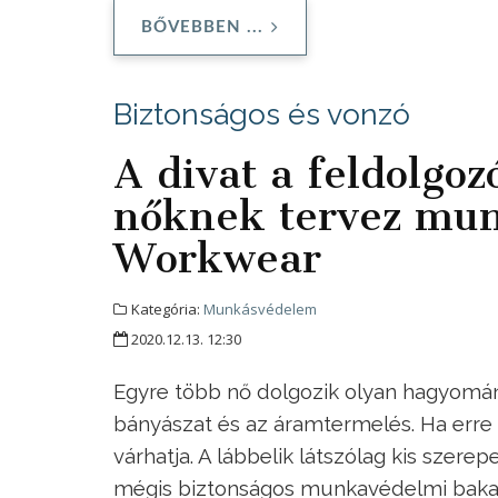
BŐVEBBEN ...
Biztonságos és vonzó
A divat a feldolgoz
nőknek tervez mun
Workwear
Kategória:
Munkásvédelem
2020.12.13. 12:30
Egyre több nő dolgozik olyan hagyományo
bányászat és az áramtermelés. Ha erre a
várhatja. A lábbelik látszólag kis szer
mégis biztonságos munkavédelmi bakan