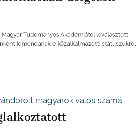
a Magyar Tudományos Akadémiától leválasztott
önként lemondanak-e közalkalmazotti státuszukról 
vándorolt magyarok valós számá
lalkoztatott