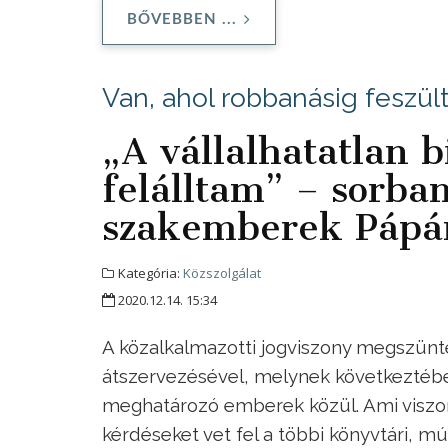
BŐVEBBEN ...
Van, ahol robbanásig feszült
„A vállalhatatlan 
felálltam” – sorban
szakemberek Pápá
Kategória:
Közszolgálat
2020.12.14. 15:34
A közalkalmazotti jogviszony megszün
átszervezésével, melynek következtében 
meghatározó emberek közül. Ami viszon
kérdéseket vet fel a többi könyvtári, 