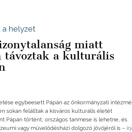
 a helyzet
bizonytalanság miatt
 távoztak a kulturális
n
tetése egybeesett Pápán az önkormányzati intézm
sokan felálltak a kisváros kulturális életét
t Pápán történt, országos tanmese is lehetne, és
múzeumi vagy művelődésházi dolgozó jövőjéről is –
ír