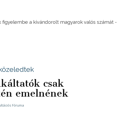
 figyelembe a kivándorolt magyarok valós számát -
 közeledtek
káltatók csak
tén emelnének
ltációs Fóruma