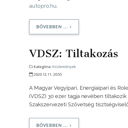
autopro.hu
.
BŐVEBBEN ...
VDSZ: Tiltakozás
Kategória:
Közlemények
2020.12.11. 20:55
A Magyar Vegyipari, Energiaipari és R
(VDSZ) 30 ezer tagja nevében tiltakozi
Szakszervezeti Szövetség tisztségviselő
BŐVEBBEN ...