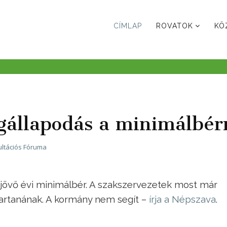
CÍMLAP
ROVATOK
KÖ
gállapodás a minimálbér
ltációs Fóruma
jövő évi minimálbér. A szakszervezetek most már
tartanának. A kormány nem segít –
írja a Népszava
.