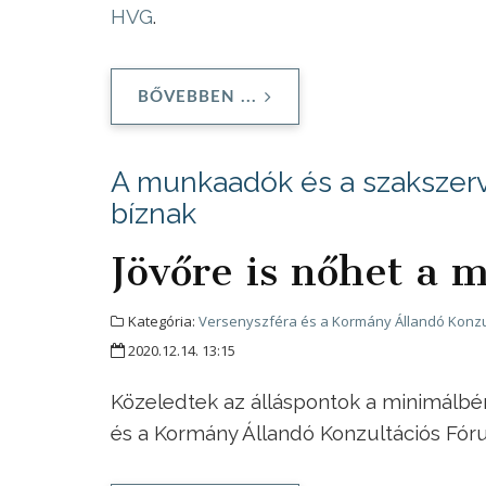
HVG
.
BŐVEBBEN ...
A munkaadók és a szakszer
bíznak
Jövőre is nőhet a 
Kategória:
Versenyszféra és a Kormány Állandó Konzu
2020.12.14. 13:15
Közeledtek az álláspontok a minimálbé
és a Kormány Állandó Konzultációs Fór