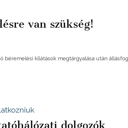
ésre van szükség!
 béremelési kilátások megtárgyalása után állásfog
latkozniuk
tatóhálózati dolgozók