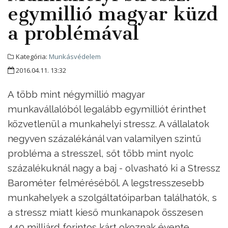
egymillió magyar küzd
a problémával
Kategória:
Munkásvédelem
2016.04.11. 13:32
A több mint négymillió magyar
munkavállalóból legalább egymilliót érinthet
közvetlenül a munkahelyi stressz. A vállalatok
negyven százalékánál van valamilyen szintű
probléma a stresszel, sőt több mint nyolc
százalékuknál nagy a baj - olvasható ki a Stressz
Barométer felméréséből. A legstresszesebb
munkahelyek a szolgáltatóiparban találhatók, s
a stressz miatt kieső munkanapok összesen
440 milliárd forintos kárt okoznak évente.