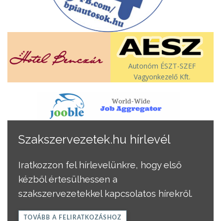
Autonóm ÉSZT-SZEF
Vagyonkezelő Kft.
Szakszervezetek.hu hírlevél
Iratkozzon fel hírlevelünkre, hogy első
kézből értesülhessen a
szakszervezetekkel kapcsolatos hírekről.
TOVÁBB A FELIRATKOZÁSHOZ