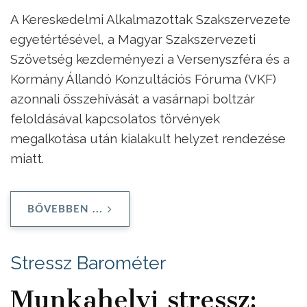
A Kereskedelmi Alkalmazottak Szakszervezete
egyetértésével, a Magyar Szakszervezeti
Szövetség kezdeményezi a Versenyszféra és a
Kormány Állandó Konzultációs Fóruma (VKF)
azonnali összehívását a vasárnapi boltzár
feloldásával kapcsolatos törvények
megalkotása után kialakult helyzet rendezése
miatt.
BŐVEBBEN ...
Stressz Barométer
Munkahelyi stressz: