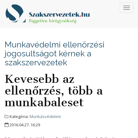
Toggl
navig
Munkavédelmi ellenőrzési
jogosultságot kérnek a
szakszervezetek
Kevesebb az
ellenőrzés, több a
munkabaleset
Kategória:
Munkásvédelem
2016.04.27. 16:29