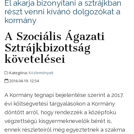
El akarja bizonyítani a sztrájkban
részt venni kívánó dolgozókat a
kormány
A Szociális Ágazati
Sztrájkbizottság
követelései
Kategória:
Közlemények
2016.04.19. 12:54
A Kormány tegnapi bejelentése szerint a 2017.
évi költségvetési tárgyalásokon a Kormány
döntött arról, hogy rendezzék a középfokú
végzettségű kisgyermeknevelők bérét is,
ennek részleteiről még egyeztetnek a szakma