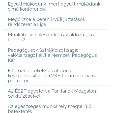
Együttműködünk, mert együtt működünk
című konferencia
Megőrizné a béren kívüli juttatások
rendszerét a Liga
Munkahelyi balesetek: ki az áldozat, ki a
felelős?
Pedagógusok Sztrájkbizottsága:
valótlanságot állít a Nemzeti Pedagógus
Kar
Eltérően értékelik a cafeteria
készpénzesítését a VKF-fórum szociális
partnerei
Az ÉSZT egyetért a Tanítanék Mozgalom
célkitűzéseivel
Az egészséges munkahely megtérülő
befektetés