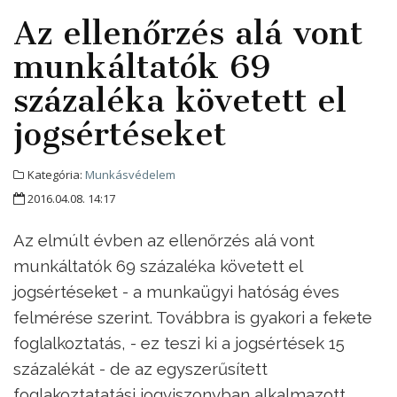
Az ellenőrzés alá vont
munkáltatók 69
százaléka követett el
jogsértéseket
Kategória:
Munkásvédelem
2016.04.08. 14:17
Az elmúlt évben az ellenőrzés alá vont
munkáltatók 69 százaléka követett el
jogsértéseket - a munkaügyi hatóság éves
felmérése szerint. Továbbra is gyakori a fekete
foglalkoztatás, - ez teszi ki a jogsértések 15
százalékát - de az egyszerűsített
foglakoztatatási jogviszonyban alkalmazott