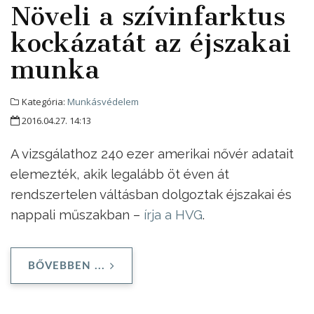
Növeli a szívinfarktus
kockázatát az éjszakai
munka
Kategória:
Munkásvédelem
2016.04.27. 14:13
A vizsgálathoz 240 ezer amerikai nővér adatait
elemezték, akik legalább öt éven át
rendszertelen váltásban dolgoztak éjszakai és
nappali műszakban –
írja a HVG
.
BŐVEBBEN ...