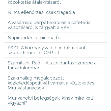
közoktatás átalakításáról
Nincs ellenőrzés, csak tragédia
A vasárnapi bérpótlékról és a cafeteria
változásáról is tárgyalt a VKF
Napirenden a minimálbér
ÉSZT: A kormány valódi indok nélkül
szünteti meg az OEP-et
Számítunk Rád! - A szolidaritás szerepe a
társadalomban
Szakmailag megalapozott
közlekedéspolitikát várnak a Közlekedési
Munkástanácsok
Munkahelyi betegségek: kinek mire kell
vigyázni?