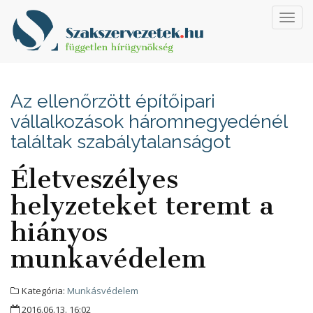
Toggl
navig
Az ellenőrzött építőipari
vállalkozások háromnegyedénél
találtak szabálytalanságot
Életveszélyes
helyzeteket teremt a
hiányos
munkavédelem
Kategória:
Munkásvédelem
2016.06.13. 16:02