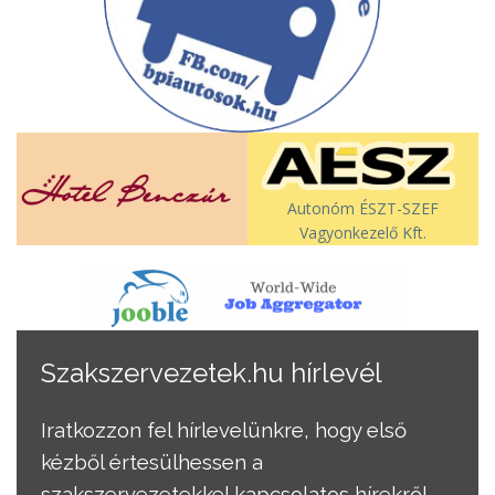
Autonóm ÉSZT-SZEF
Vagyonkezelő Kft.
Szakszervezetek.hu hírlevél
Iratkozzon fel hírlevelünkre, hogy első
kézből értesülhessen a
szakszervezetekkel kapcsolatos hírekről.