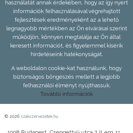
használatát annak érdekében, hogy az így nyert
információk felhasználásával végrehajtott
fejlesztések eredményeként az a lehető
legnagyobb mértékben az Ön elvárásai szerint
működjön, könnyen megtalálja az Ön által
keresett információt, és figyelemmel kísérik
hirdetéseink hatékonyságát.
A weboldalon cookie-kat használunk, hogy
biztonságos böngészés mellett a legjobb
felhasználói élményt nyújthassuk.
További információk
© 2026
szakszervezetek.hu
1098 Budapest, Csengettyű utca 7. II. em. 11.