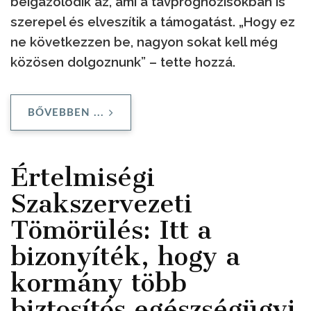
beigazolódik az, ami a távprognózisokban is
szerepel és elveszítik a támogatást. „Hogy ez
ne következzen be, nagyon sokat kell még
közösen dolgoznunk” – tette hozzá.
BŐVEBBEN ...
Értelmiségi
Szakszervezeti
Tömörülés: Itt a
bizonyíték, hogy a
kormány több
biztosítós egészségügyi