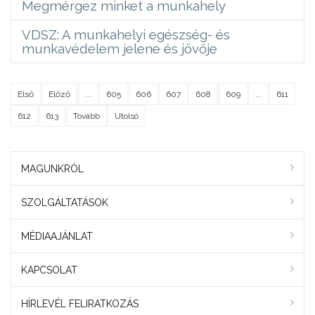
Megmérgez minket a munkahely
VDSZ: A munkahelyi egészség- és
munkavédelem jelene és jövője
Első
Előző
...
605
606
607
608
609
...
611
612
613
Tovább
Utolsó
MAGUNKRÓL
SZOLGÁLTATÁSOK
MÉDIAAJÁNLAT
KAPCSOLAT
HÍRLEVÉL FELIRATKOZÁS